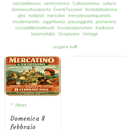
cacciaaltesoro
centrostorico
Collezionismo
cultura
domenicafuoriporta
EventiToscana
festadelladonna
gita
hobbisti
mercatini
mercatinoantiquariato
modernariato
oggettiunici
passeggiata
primavera
roccadelbrunelleschi
toscanadavisitare
tradizioni
turismoitalia
Vicopisano
Vintage
Leggere tutti
In
News
Domenica 8
febbraio