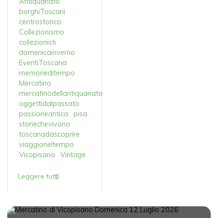
Antiquariato
borghiToscani
centrostorico
Collezionismo
collezionisti
domenicainverno
EventiToscana
memorieditempo
Mercatino
mercatinodellantiquariato
oggettidalpassato
passioneantica
pisa
storiechevivono
toscanadascoprire
viaggioneltempo
Vicopisano
Vintage
Leggere tutti