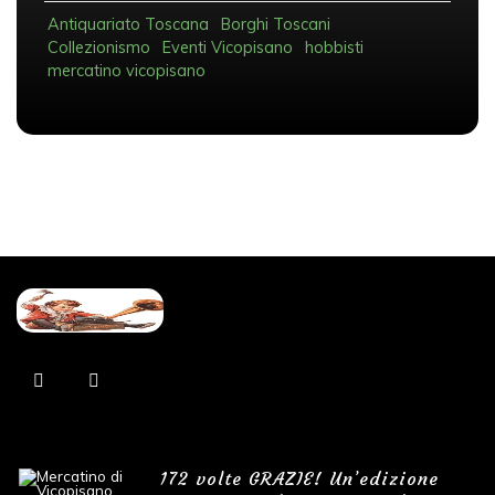
Antiquariato Toscana
Borghi Toscani
Collezionismo
Eventi Vicopisano
hobbisti
mercatino vicopisano
172 volte GRAZIE! Un’edizione