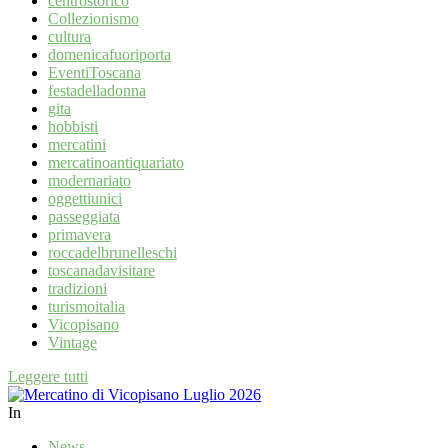
centrostorico
Collezionismo
cultura
domenicafuoriporta
EventiToscana
festadelladonna
gita
hobbisti
mercatini
mercatinoantiquariato
modernariato
oggettiunici
passeggiata
primavera
roccadelbrunelleschi
toscanadavisitare
tradizioni
turismoitalia
Vicopisano
Vintage
Leggere tutti
In
News