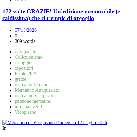
172 volte GRAZIE! Un’edizione memorabile (e
caldissima) che ci riempie di orgoglio
07/18/2026
0
209 words
Artigianato
Collezionismo
coraggiosi
espositori
Estate 2026
grazie
mercatini toscani
Mercatino Antiquariato
mercatino vicopisano
passione mercatino
toscana eventi
Vicopisano
In