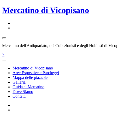
Salta
Mercatino di Vicopisano
al
contenuto
Mercatino dell'Antiquariato, dei Collezionisti e degli Hobbisti di Vic
×
Mercatino di Vicopisano
Aree Espositive e Parcheggi
Mappa delle piazzole
Galleria
Guida al Mercatino
Dove Siamo
Contatti