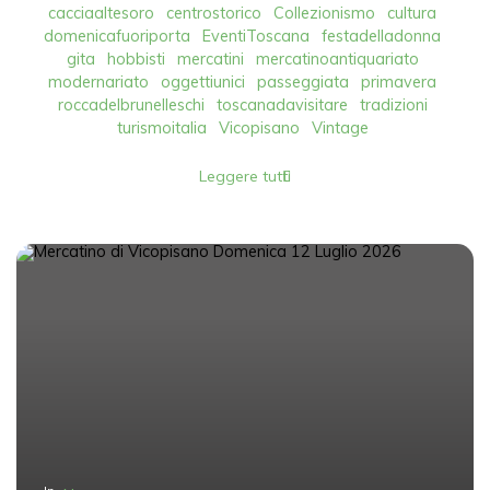
cacciaaltesoro
centrostorico
Collezionismo
cultura
domenicafuoriporta
EventiToscana
festadelladonna
gita
hobbisti
mercatini
mercatinoantiquariato
modernariato
oggettiunici
passeggiata
primavera
roccadelbrunelleschi
toscanadavisitare
tradizioni
turismoitalia
Vicopisano
Vintage
Leggere tutti