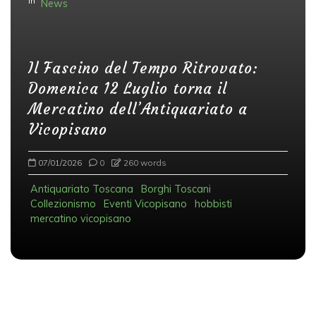
In
News
Il Fascino del Tempo Ritrovato:
Domenica 12 Luglio torna il
Mercatino dell’Antiquariato a
Vicopisano
07/01/2026
0
260 words
Antiquariato Toscana
Borghi Toscani
Collezionismo
Eventi Vicopisano
hobbisti
mercatino vicopisano