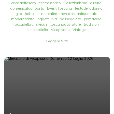
cacciaaltesoro
centrostorico
Collezionismo
cultura
domenicafuoriporta
EventiToscana
festadelladonna
gita
hobbisti
mercatini
mercatinoantiquariato
modernariato
oggettiunici
passeggiata
primavera
roccadelbrunelleschi
toscanadavisitare
tradizioni
turismoitalia
Vicopisano
Vintage
Leggere tutti