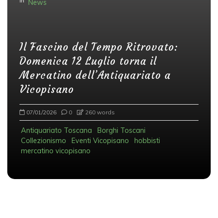
In
News
Il Fascino del Tempo Ritrovato:
Domenica 12 Luglio torna il
Mercatino dell’Antiquariato a
Vicopisano
07/01/2026
0
260 words
Antiquariato Toscana
Borghi Toscani
Collezionismo
Eventi Vicopisano
hobbisti
mercatino vicopisano