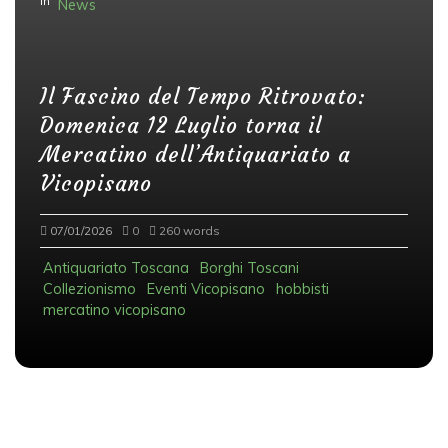
In
News
Il Fascino del Tempo Ritrovato:
Domenica 12 Luglio torna il
Mercatino dell’Antiquariato a
Vicopisano
07/01/2026
0
260 words
Antiquariato Toscana
Borghi Toscani
Collezionismo
Eventi Vicopisano
hobbisti
mercatino vicopisano