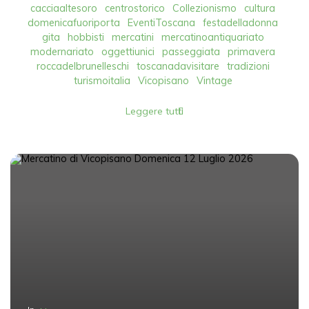
cacciaaltesoro
centrostorico
Collezionismo
cultura
domenicafuoriporta
EventiToscana
festadelladonna
gita
hobbisti
mercatini
mercatinoantiquariato
modernariato
oggettiunici
passeggiata
primavera
roccadelbrunelleschi
toscanadavisitare
tradizioni
turismoitalia
Vicopisano
Vintage
Leggere tutti