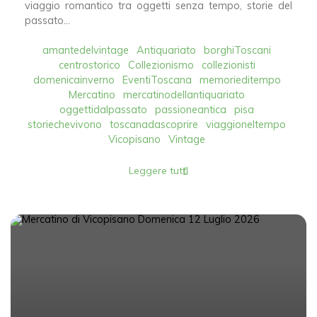
viaggio romantico tra oggetti senza tempo, storie del
passato...
amantedelvintage
Antiquariato
borghiToscani
centrostorico
Collezionismo
collezionisti
domenicainverno
EventiToscana
memorieditempo
Mercatino
mercatinodellantiquariato
oggettidalpassato
passioneantica
pisa
storiechevivono
toscanadascoprire
viaggioneltempo
Vicopisano
Vintage
Leggere tutti