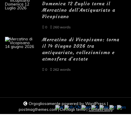
Domenica 12 Luglio torna il
Mercatino dell’Antiquariato a
Vicopisano
0
260 words
Mercatino di Vicopisano: torna
il 14 Giugno 2026 tra
antiquariato, collezionismo e
atmosfera d’estate
0
262 words
Orgogliosamente powered by WordPress
|
postmagthemes.com
|
Dettagli tema
|
Context Blog