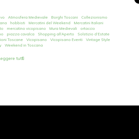
ivo
Atmosfera Medievale
Borghi Toscani
Collezionismo
cana
hobbisti
Mercatini del Weekend
Mercatini Italiani
to
mercatino vicopisano
Mura Medievali
ortaccio
mo
piazza cavalca
Shopping all’Aperto
Solstizio d’Estate
zioni Toscane
Vicopisano
Vicopisano Eventi
Vintage Style
y
Weekend in Toscana
Leggere tutti