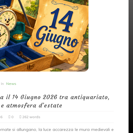
In
News
172 volte GRAZIE! Un’edizione
memorabile (e caldissima)
no
che ci riempie di orgoglio
In
News
07/18/2026
0
209 words
a il 14 Giugno 2026 tra antiquariato,
Artigianato
Collezionismo
coraggiosi
 e atmosfera d’estate
espositori
Estate 2026
grazie
mercatini toscani
Mercatino Antiquariato
bisti
mercatino vicopisano
passione mercatino
26
0
262 words
toscana eventi
Vicopisano
ornate si allungano, la luce accarezza le mura medievali e