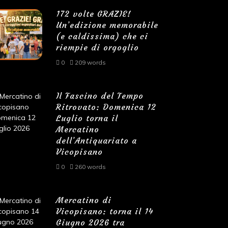
172 volte GRAZIE!
Un’edizione memorabile
(e caldissima) che ci
riempie di orgoglio
0
209 words
Il Fascino del Tempo
Ritrovato: Domenica 12
Luglio torna il
Mercatino
dell’Antiquariato a
Vicopisano
0
260 words
Mercatino di
Vicopisano: torna il 14
Giugno 2026 tra