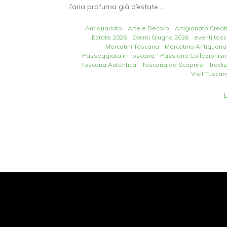
l’aria profuma già d’estate....
Antiquariato
Arte e Decoro
Artigianato Creat
Estate 2026
Eventi Giugno 2026
eventi tos
Mercatini Toscana
Mercatino Antiquaria
Passeggiata in Toscana
Passione Collezionis
Toscana Autentica
Toscana da Scoprire
Tradi
Visit Tuscan