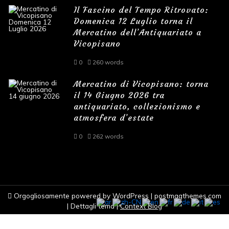
Il Fascino del Tempo Ritrovato:
Domenica 12 Luglio torna il
Mercatino dell’Antiquariato a
Vicopisano
0
260 words
Mercatino di Vicopisano: torna
il 14 Giugno 2026 tra
antiquariato, collezionismo e
atmosfera d’estate
0
262 words
Orgogliosamente powered by WordPress
|
postmagthemes.com
|
Dettagli tema
|
Context Blog