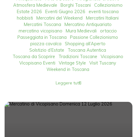
Atmosfera Medievale
Borghi Toscani
Collezionismo
Estate 2026
Eventi Giugno 2026
eventi toscana
hobbisti
Mercatini del Weekend
Mercatini Italiani
Mercatini Toscana
Mercatino Antiquariato
mercatino vicopisano
Mura Medievali
ortaccio
Passeggiata in Toscana
Passione Collezionismo
piazza cavalca
Shopping all’Aperto
Solstizio d’Estate
Toscana Autentica
Toscana da Scoprire
Tradizioni Toscane
Vicopisano
Vicopisano Eventi
Vintage Style
Visit Tuscany
Weekend in Toscana
Leggere tutti