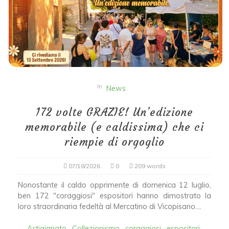
In
News
172 volte GRAZIE! Un’edizione
memorabile (e caldissima) che ci
riempie di orgoglio
07/18/2026
0
209 words
Nonostante il caldo opprimente di domenica 12 luglio,
ben 172 "coraggiosi" espositori hanno dimostrato la
loro straordinaria fedeltà al Mercatino di Vicopisano....
Artigianato
Collezionismo
coraggiosi
espositori