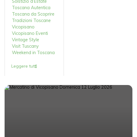
Solstizio d’Estate
Toscana Autentica
Toscana da Scoprire
Tradizioni Toscane
Vicopisano
Vicopisano Eventi
Vintage Style
Visit Tuscany
Weekend in Toscana
Leggere tutti