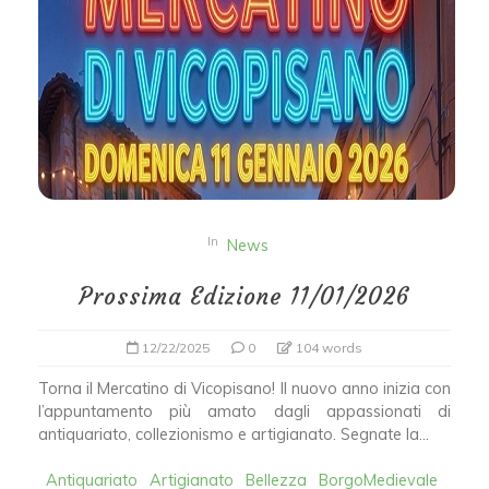
In
News
Prossima Edizione 11/01/2026
12/22/2025
0
104 words
Torna il Mercatino di Vicopisano! ​Il nuovo anno inizia con
l’appuntamento più amato dagli appassionati di
antiquariato, collezionismo e artigianato. Segnate la...
Antiquariato
Artigianato
Bellezza
BorgoMedievale