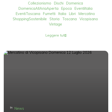
Collezionismo
Dischi
Domenica
DomenicaAllAriaAperta
Epoca
EventiItalia
EventiToscana
Fumetti
Italia
Libri
Mercatino
ShoppingSostenibile
Storia
Toscana
Vicopisano
Vintage
Leggere tutti
In
News