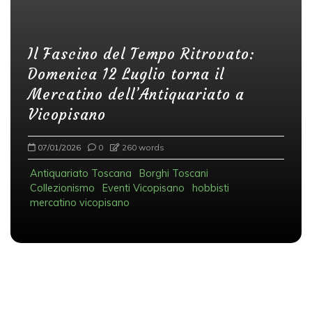
Il Fascino del Tempo Ritrovato:
Domenica 12 Luglio torna il
Mercatino dell’Antiquariato a
Vicopisano
07/01/2026
0
260 words
Antiquariato Toscana
Borghi Toscani
Collezionismo
Eventi Vicopisano
hobbisti
mercatino vicopisano