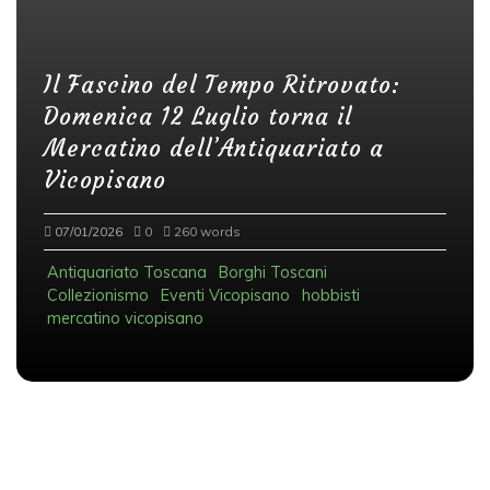
Il Fascino del Tempo Ritrovato:
Domenica 12 Luglio torna il
Mercatino dell’Antiquariato a
Vicopisano
07/01/2026
0
260 words
Antiquariato Toscana
Borghi Toscani
Collezionismo
Eventi Vicopisano
hobbisti
mercatino vicopisano