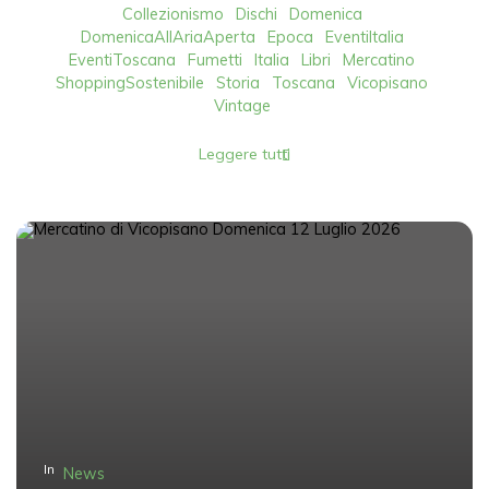
Collezionismo
Dischi
Domenica
DomenicaAllAriaAperta
Epoca
EventiItalia
EventiToscana
Fumetti
Italia
Libri
Mercatino
ShoppingSostenibile
Storia
Toscana
Vicopisano
Vintage
Leggere tutti
In
News