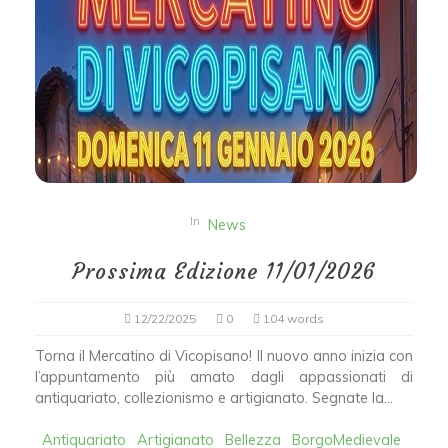
In
News
Prossima Edizione 11/01/2026
12/22/2025
0
104 words
Torna il Mercatino di Vicopisano! ​Il nuovo anno inizia con
l’appuntamento più amato dagli appassionati di
antiquariato, collezionismo e artigianato. Segnate la...
Antiquariato
Artigianato
Bellezza
BorgoMedievale