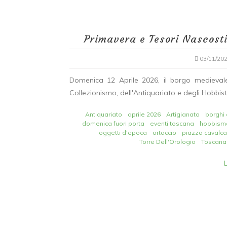
Primavera e Tesori Nascosti
03/11/20
In
News
Domenica 12 Aprile 2026, il borgo medievale 
Il Fascino del Tempo
Collezionismo, dell'Antiquariato e degli Hobbisti
Ritrovato: Domenica 12
Antiquariato
aprile 2026
Artigianato
borghi 
Luglio torna il Mercati
domenica fuori porta
eventi toscana
hobbism
dell’Antiquariato a
oggetti d'epoca
ortaccio
piazza cavalca
Torre Dell'Orologio
Toscana
Vicopisano
07/01/2026
0
260 words
Antiquariato Toscana
Borghi Toscani
Collezionismo
Eventi Vicopisano
hob
mercatino vicopisano