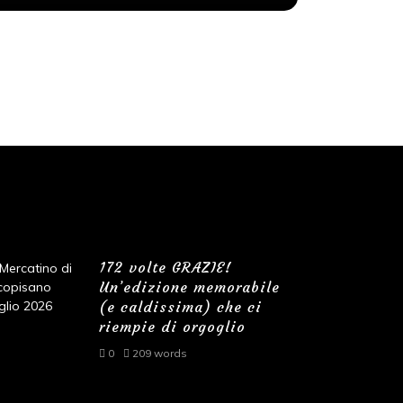
172 volte GRAZIE!
Un’edizione memorabile
(e caldissima) che ci
riempie di orgoglio
0
209 words