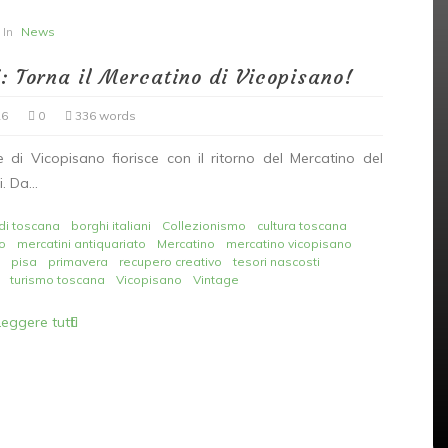
In
News
: Torna il Mercatino di Vicopisano!
26
0
336 words
In
News
di Vicopisano fiorisce con il ritorno del Mercatino del
. Da...
172 volte GRAZIE! Un’edizione
memorabile (e caldissima)
di toscana
borghi italiani
Collezionismo
cultura toscana
no
o
mercatini antiquariato
Mercatino
mercatino vicopisano
che ci riempie di orgoglio
pisa
primavera
recupero creativo
tesori nascosti
turismo toscana
Vicopisano
Vintage
07/18/2026
0
209 words
Leggere tutti
Artigianato
Collezionismo
coraggiosi
espositori
Estate 2026
grazie
mercatini toscani
Mercatino Antiquariato
bisti
mercatino vicopisano
passione mercatino
toscana eventi
Vicopisano